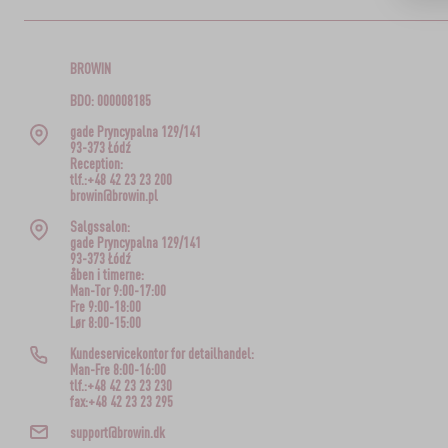
BROWIN
BDO: 000008185
gade Pryncypalna 129/141
93-373 Łódź
Reception:
tlf.:+48 42 23 23 200
browin@browin.pl
Salgssalon:
gade Pryncypalna 129/141
93-373 Łódź
åben i timerne:
Man-Tor 9:00-17:00
Fre 9:00-18:00
Lør 8:00-15:00
Kundeservicekontor for detailhandel:
Man-Fre 8:00-16:00
tlf.:+48 42 23 23 230
fax:+48 42 23 23 295
support@browin.dk