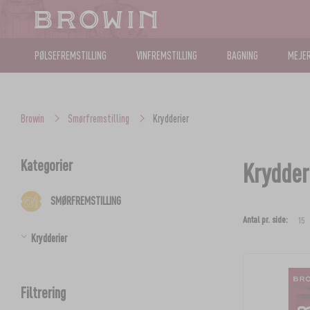
PØLSEFREMSTILLING
VINFREMSTILLING
BAGNING
MEJER
Browin
Smørfremstilling
Krydderier
Kategorier
Krydder
SMØRFREMSTILLING
Antal pr. side:
Krydderier
Filtrering