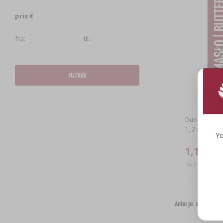
pris €
fra:
til:
FILTRER
Duo Smør - hv
1, 2 x 12g
Yo
1,11 €
46,25 EUR/kg
Antal pr. side: