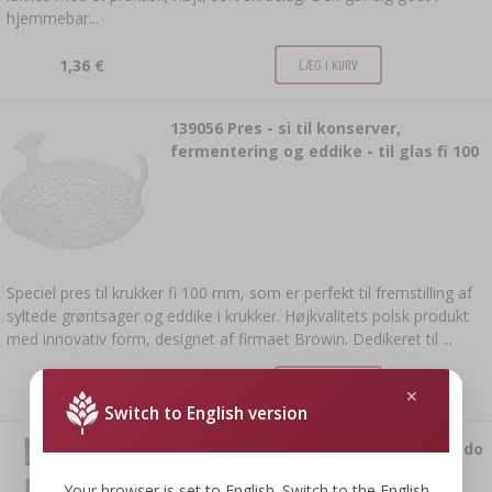
hjemmebar...
LITTERATUR
REOLER
RØGAROMA TIL RØGNING
1,36 €
LÆG I KURV
›
AROMATISERING
139056
Pres - si til konserver,
fermentering og eddike - til glas fi 100
LITTERATUR
VINANALYSE
Speciel pres til krukker fi 100 mm, som er perfekt til fremstilling af
ETIKETTER
syltede grøntsager og eddike i krukker. Højkvalitets polsk produkt
med innovativ form, designet af firmaet Browin. Dedikeret til ...
0,64 €
LÆG I KURV
Switch to English version
403131
Destilleringsgær Turbo Torpedo
5-7 dage 21% 100g
Your browser is set to English. Switch to the English