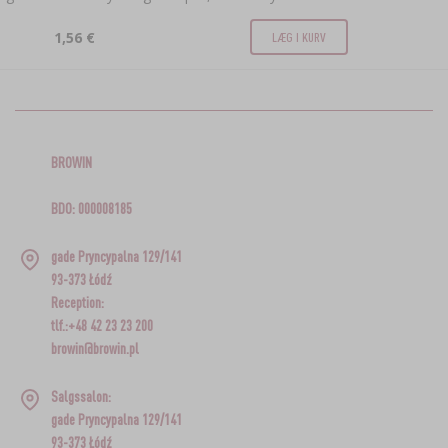
1,56 €
LÆG I KURV
BROWIN
BDO: 000008185
gade Pryncypalna 129/141
93-373 Łódź
Reception:
tlf.:+48 42 23 23 200
browin@browin.pl
Salgssalon:
gade Pryncypalna 129/141
93-373 Łódź