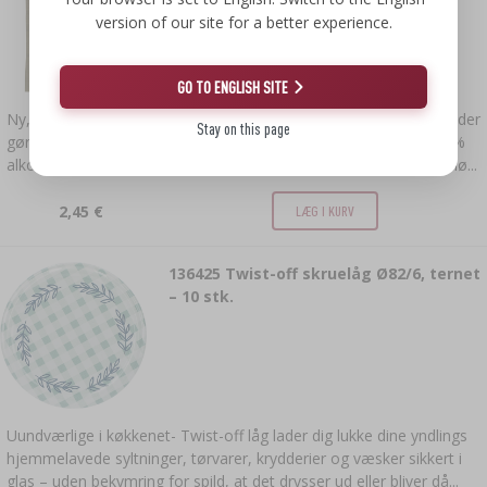
version of our site for a better experience.
GO TO ENGLISH SITE
Ny, forbedret opskrift på destillerigær Turbo Torpedo 5-7 dage, der
Stay on this page
gør det muligt at opnå op til 21% alkohol.Fermentering op til 21%
alkohol - den nye blanding af gær og næringsstoffer tillader en hø...
2,45 €
LÆG I KURV
136425
Twist-off skruelåg Ø82/6, ternet
– 10 stk.
Uundværlige i køkkenet- Twist-off låg lader dig lukke dine yndlings
hjemmelavede syltninger, tørvarer, krydderier og væsker sikkert i
glas – uden bekymring for spild, at det drysser ud eller bliver då...