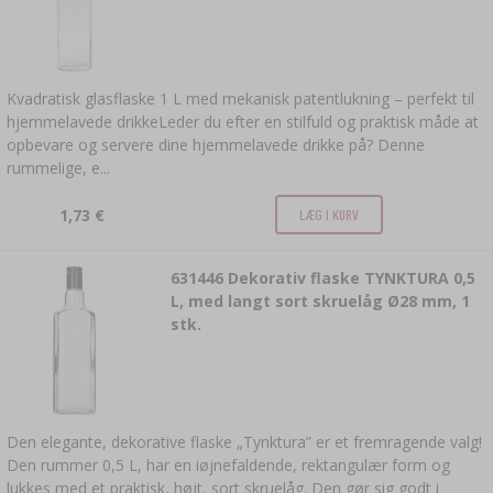
KAPSLER
VINPRESSER
BAKTERIEKULTURER
FLASKER
STØBEJERNSGRYDER OG -PANDER
TILBEHØR TIL SALTNING
SKRUELÅG
FLASKEKAPSLERE
FRUGTKVÆRNE
YOGHURTMASKINER
TRYKKOGERE
ILDSTEDER
Kvadratisk glasflaske 1 L med mekanisk patentlukning – perfekt til
›
KØDSNETHOLDER, TANG TIL RINGE
TØNDER OG KARAFLER
hjemmelavede drikkeLeder du efter en stilfuld og praktisk måde at
FLASKER
KRYDDERIER
MADDEHYDRATORER
›
FILTRERING
opbevare og servere dine hjemmelavede drikke på? Denne
›
VAKUUMPAKNING
rummelige, e...
VYPITO
›
TRÅDE, SNORE, NET
ØLANALYSE
TRAGTE
›
KORKNING
›
1,73 €
LÆG I KURV
OPBEVARING
DESTILLERIGÆR
KUNSTIGE PØLSETARME
ETIKETTER
›
631446
Dekorativ flaske TYNKTURA 0,5
VINFREMSTILLINGSUDSTYR
›
KVÆRNE OG MORTERE
AKTIVT KUL
NATURLIGE PØLSETARME
L, med langt sort skruelåg Ø28 mm, 1
stk.
MÅLERE OG INDIKATORER
YDERLIGERE STOFFER
HUSGADGETS
›
LAGE, MARINADER OG KRYDDERURTER
›
FLASKER
ETIKETTER
BILER OG MOTORCYKLER
BAKTERIEKULTURER
Den elegante, dekorative flaske „Tynktura” er et fremragende valg!
Den rummer 0,5 L, har en iøjnefaldende, rektangulær form og
ANALYSE AF ALKOHOL
›
BALLONFLASKER
lukkes med et praktisk, højt, sort skruelåg. Den gør sig godt i
LITTERATUR OM PØLSEMAGERI