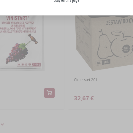
Stay on this page
Cider sæt 20 L
32,67 €