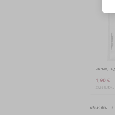
Vinistart, 34 g
1,90 €
55,88 EUR/kg
Antal pr. side: