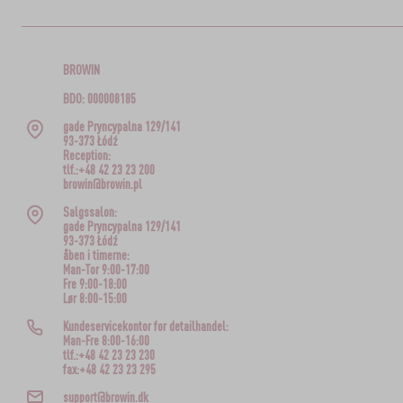
BROWIN
BDO: 000008185
gade Pryncypalna 129/141
93-373 Łódź
Reception:
tlf.:+48 42 23 23 200
browin@browin.pl
Salgssalon:
gade Pryncypalna 129/141
93-373 Łódź
åben i timerne:
Man-Tor 9:00-17:00
Fre 9:00-18:00
Lør 8:00-15:00
Kundeservicekontor for detailhandel:
Man-Fre 8:00-16:00
tlf.:+48 42 23 23 230
fax:+48 42 23 23 295
support@browin.dk