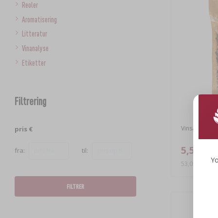
Reoler
Aromatisering
Litteratur
Vinanalyse
Etiketter
Filtrering
Vinsæt 4 ÅRS
pris €
5,57 €
fra:
til:
Yo
53,05 EUR/kg
FILTRER