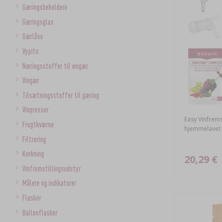
Gæringsbeholdere
Gæringsglas
Gærlåse
Vypito
Næringsstoffer til vingær
Vingær
Tilsætningsstoffer til gæring
Vinpresser
Easy Vinfrems
Frugtkværne
hjemmelavet 
Filtrering
Korkning
20,29 €
Vinfremstillingsudstyr
Målere og indikatorer
Flasker
Ballonflasker