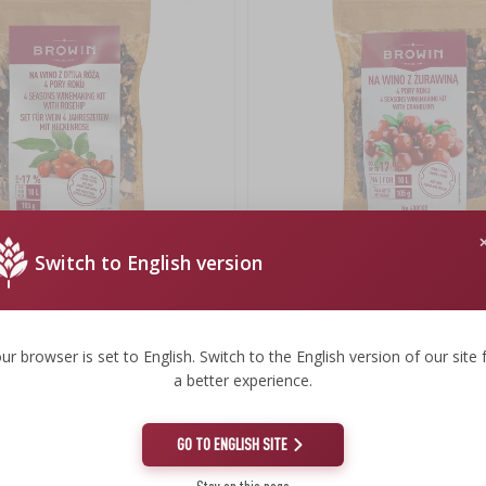
Switch to English version
TIDER - Hyben
Sæt til vin 4 ÅRSTIDER – Tranebær
5,57 €
ur browser is set to English. Switch to the English version of our site 
53,05 EUR/kg
a better experience.
GO TO ENGLISH SITE