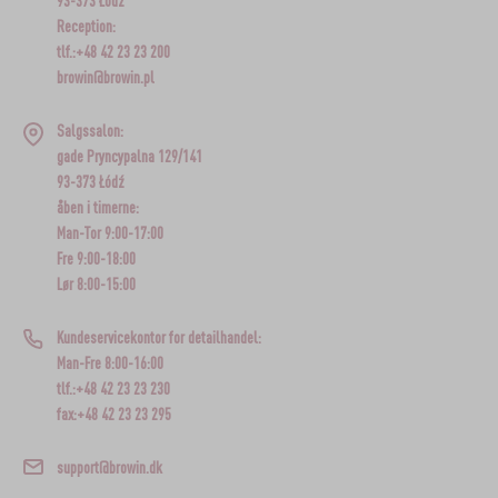
93-373 Łódź
Reception:
tlf.:+48 42 23 23 200
browin@browin.pl
Salgssalon:
gade Pryncypalna 129/141
93-373 Łódź
åben i timerne:
Man-Tor 9:00-17:00
Fre 9:00-18:00
Lør 8:00-15:00
Kundeservicekontor for detailhandel:
Man-Fre 8:00-16:00
tlf.:+48 42 23 23 230
fax:+48 42 23 23 295
support@browin.dk