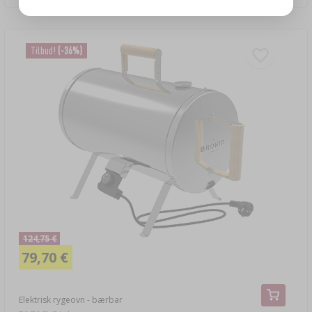
Tilbud!
(-36%)
124,75 €
79,70 €
Elektrisk rygeovn - bærbar