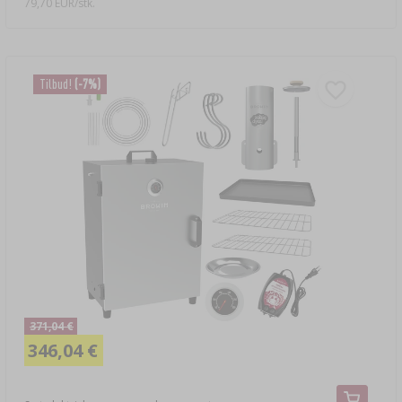
79,70 EUR/stk.
Tilbud!
(-7%)
371,04 €
346,04 €