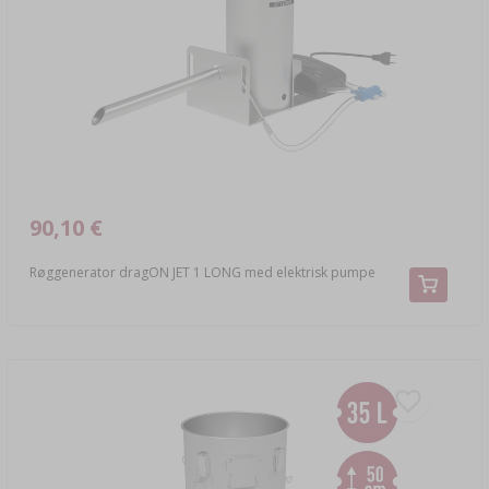
LITTERATUR
RØGAROMA TIL RØGNING
REOLER
›
AROMATISERING
LITTERATUR
90,10 €
VINANALYSE
Røggenerator dragON JET 1 LONG med elektrisk pumpe
ETIKETTER