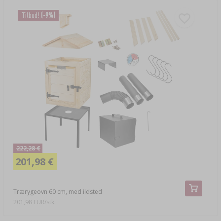
Tilbud!
(-9%)
222,28 €
201,98 €
Trærygeovn 60 cm, med ildsted
201,98 EUR/stk.