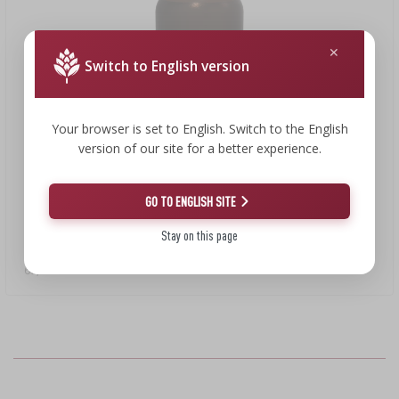
LITTERATUR OM PØLSEMAGERI
LITTERATUR
REOLER
RØGAROMA TIL RØGNING
Switch to English version
›
AROMATISERING
Your browser is set to English. Switch to the English
version of our site for a better experience.
LITTERATUR
3,36 €
VINANALYSE
GO TO ENGLISH SITE
Stay on this page
ETIKETTER
Flydende calciumchlorid, 50 ml
67,20 EUR/l