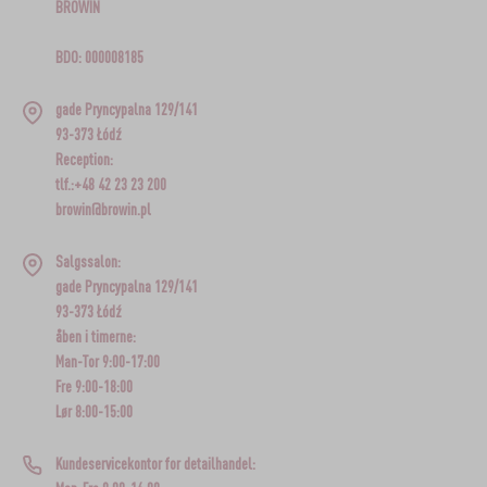
BROWIN
BDO: 000008185
gade Pryncypalna 129/141
93-373 Łódź
Reception:
tlf.:+48 42 23 23 200
browin@browin.pl
Salgssalon:
gade Pryncypalna 129/141
93-373 Łódź
åben i timerne:
Man-Tor 9:00-17:00
Fre 9:00-18:00
Lør 8:00-15:00
Kundeservicekontor for detailhandel: