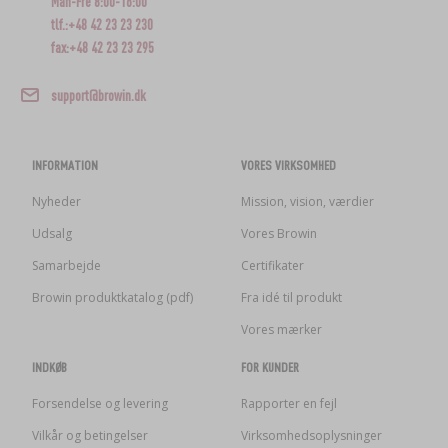
Man-Fre 8:00-16:00
tlf.:+48 42 23 23 230
fax:+48 42 23 23 295
support@browin.dk
INFORMATION
VORES VIRKSOMHED
Nyheder
Mission, vision, værdier
Udsalg
Vores Browin
Samarbejde
Certifikater
Browin produktkatalog (pdf)
Fra idé til produkt
Vores mærker
INDKØB
FOR KUNDER
Forsendelse og levering
Rapporter en fejl
Vilkår og betingelser
Virksomhedsoplysninger