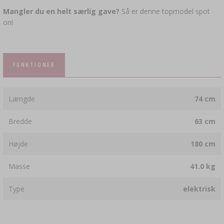
Mangler du en helt særlig gave?
Så er denne topmodel spot
on!
FUNKTIONER
Længde
74 cm
Bredde
63 cm
Højde
180 cm
Masse
41.0 kg
Type
elektrisk