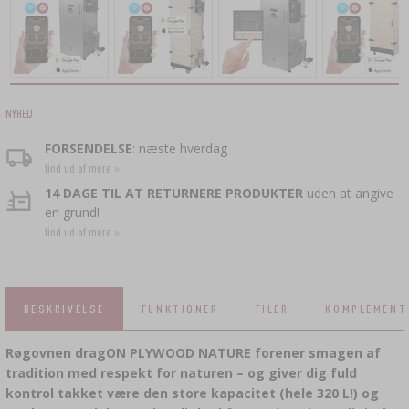
KAPSLER
BAKTERIEKULTURER
VINPRESSER
FLASKER
STØBEJERNSGRYDER OG -PANDER
›
TILBEHØR TIL SALTNING
SKRUELÅG
FLASKEKAPSLERE
YOGHURTMASKINER
FRUGTKVÆRNE
TRYKKOGERE
ILDSTEDER
TØNDER OG KARAFLER
›
KØDSNETHOLDER, TANG TIL RINGE
FLASKER
KRYDDERIER
NYHED
›
FILTRERING
MADDEHYDRATORER
›
VAKUUMPAKNING
VYPITO
FORSENDELSE
: næste hverdag
›
TRÅDE, SNORE, NET
ØLANALYSE
find ud af mere »
TRAGTE
›
KORKNING
DESTILLERIGÆR
›
14 DAGE TIL AT RETURNERE PRODUKTER
uden at angive
OPBEVARING
KUNSTIGE PØLSETARME
en grund!
ETIKETTER
find ud af mere »
›
VINFREMSTILLINGSUDSTYR
AKTIVT KUL
›
KVÆRNE OG MORTERE
NATURLIGE PØLSETARME
YDERLIGERE STOFFER
›
MÅLERE OG INDIKATORER
HUSGADGETS
›
BESKRIVELSE
FUNKTIONER
FILER
KOMPLEMENT
LAGE, MARINADER OG KRYDDERURTER
ETIKETTER
›
FLASKER
Røgovnen dragON PLYWOOD NATURE forener smagen af
BILER OG MOTORCYKLER
BAKTERIEKULTURER
tradition med respekt for naturen – og giver dig fuld
ANALYSE AF ALKOHOL
kontrol takket være den store kapacitet (hele 320 L!) og