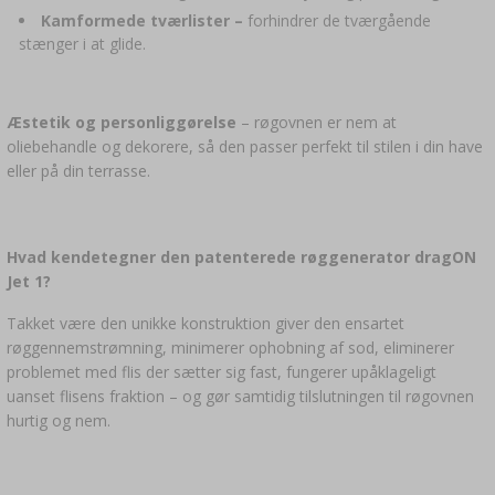
Kamformede tværlister –
forhindrer de tværgående
stænger i at glide.
Æstetik og personliggørelse
– røgovnen er nem at
oliebehandle og dekorere, så den passer perfekt til stilen i din have
eller på din terrasse.
Hvad kendetegner den patenterede røggenerator dragON
Jet 1?
Takket være den unikke konstruktion giver den ensartet
røggennemstrømning, minimerer ophobning af sod, eliminerer
problemet med flis der sætter sig fast, fungerer upåklageligt
uanset flisens fraktion – og gør samtidig tilslutningen til røgovnen
hurtig og nem.