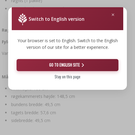
røgflis (1 pakke)
manualer til montering og brug
Switch to English version
Røgovnens kapacitet: 320 L
Your browser is set to English. Switch to the English
Fyld: 25–30 kg
version of our site for a better experience.
Varmelegemets effekt: 2700 W
GO TO ENGLISH SITE
Mål:
Stay on this page
totalhøjde: 180 cm
røgekammerets højde: 148,5 cm
bundens bredde: 49,5 cm
tagets bredde: 57,6 cm
sidebredde: 49,5 cm