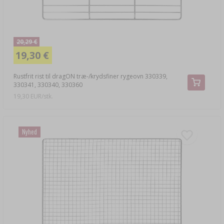
20,29 €
19,30 €
Rustfrit rist til dragON træ-/krydsfiner rygeovn 330339,
330341, 330340, 330360
19,30 EUR/stk.
Nyhed