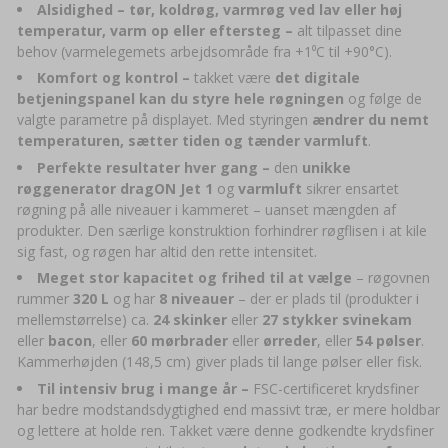
Alsidighed – tør, koldrøg, varmrøg ved lav eller høj
temperatur, varm op eller eftersteg –
alt tilpasset dine
behov (varmelegemets arbejdsområde fra +1⁰C til +90°C).
Komfort og kontrol –
takket være
det digitale
betjeningspanel kan du styre hele røgningen
og følge de
valgte parametre på displayet. Med styringen
ændrer du nemt
temperaturen, sætter tiden og tænder varmluft
.
Perfekte resultater hver gang –
den
unikke
røggenerator dragON Jet 1
og
varmluft
sikrer ensartet
røgning på alle niveauer i kammeret – uanset mængden af
produkter. Den særlige konstruktion forhindrer røgflisen i at kile
sig fast, og røgen har altid den rette intensitet.
Meget stor kapacitet og frihed til at vælge
– røgovnen
rummer
320 L
og har
8 niveauer
– der er plads til (produkter i
mellemstørrelse) ca.
24 skinker
eller
27 stykker svinekam
eller
bacon
, eller
60 mørbrader
eller
ørreder
, eller
54 pølser
.
Kammerhøjden (148,5 cm) giver plads til lange pølser eller fisk.
Til intensiv brug i mange år –
FSC-certificeret krydsfiner
har bedre modstandsdygtighed end massivt træ, er mere holdbar
og lettere at holde ren. Takket være denne godkendte krydsfiner