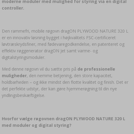
›
BALLONFLASKER
moderne moduler med mulighed for styring via en digital
LITTERATUR OM PØLSEMAGERI
controller.
LITTERATUR
RØGAROMA TIL RØGNING
REOLER
Den rammefri, mobile røgovn dragON PLYWOOD NATURE 320 L
›
AROMATISERING
er en innovativ løsning bygget i højkvalitets FSC-certificeret
løvtræskrydsfiner, med fødevaregodkendelse, en patenteret og
effektiv røggenerator dragON Jet samt varme- og
LITTERATUR
digitalstyringsmoduler.
Med denne røgovn vil du sætte pris på
de professionelle
VINANALYSE
muligheder
, den nemme betjening, den store kapacitet,
holdbarheden – og ikke mindst den flotte kvalitet og finish. Det er
ETIKETTER
det perfekte udstyr, der kan gøre hjemmerøgning til din nye
yndlingsbeskæftigelse.
Hvorfor vælge røgovnen dragON PLYWOOD NATURE 320 L
med moduler og digital styring?