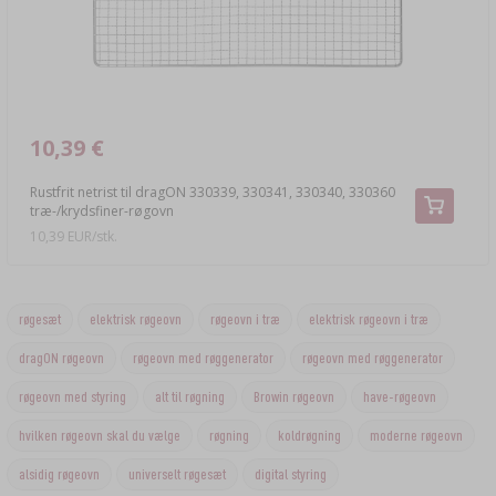
10,39 €
Rustfrit netrist til dragON 330339, 330341, 330340, 330360
træ-/krydsfiner-røgovn
10,39 EUR/stk.
røgesæt
elektrisk røgeovn
røgeovn i træ
elektrisk røgeovn i træ
dragON røgeovn
røgeovn med røggenerator
røgeovn med røggenerator
røgeovn med styring
alt til røgning
Browin røgeovn
have-røgeovn
hvilken røgeovn skal du vælge
røgning
koldrøgning
moderne røgeovn
alsidig røgeovn
universelt røgesæt
digital styring