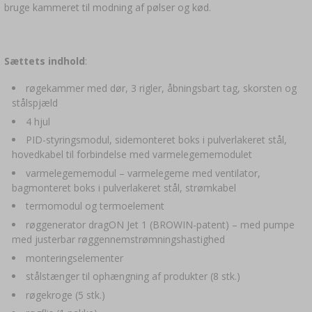
bruge kammeret til modning af pølser og kød.
Sættets indhold
:
røgekammer med dør, 3 rigler, åbningsbart tag, skorsten og
stålspjæld
4 hjul
PID-styringsmodul, sidemonteret boks i pulverlakeret stål,
hovedkabel til forbindelse med varmelegememodulet
varmelegememodul – varmelegeme med ventilator,
bagmonteret boks i pulverlakeret stål, strømkabel
termomodul og termoelement
røggenerator dragON Jet 1 (BROWIN-patent) – med pumpe
med justerbar røggennemstrømningshastighed
monteringselementer
stålstænger til ophængning af produkter (8 stk.)
røgekroge (5 stk.)