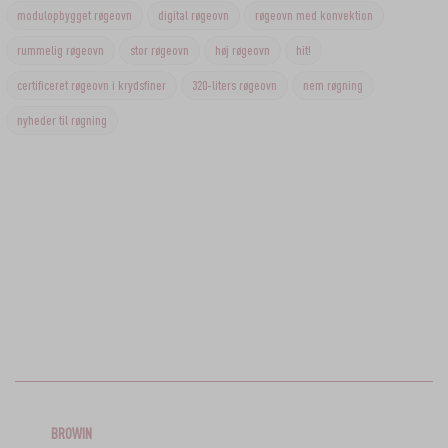
modulopbygget røgeovn
digital røgeovn
røgeovn med konvektion
rummelig røgeovn
stor røgeovn
høj røgeovn
hit!
certificeret røgeovn i krydsfiner
320-liters røgeovn
nem røgning
nyheder til røgning
BROWIN