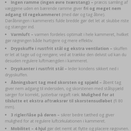
Ingen ramme (ingen øvre tværstang) –
præcis samling af
væggene uden en bærende ramme giver
fri og meget nem
adgang til røgekammeret
(med dør og tag åbne).
Døråbningen i kammerets fulde bredde gør det let at skubbe riste
og stænger ind.
Varmluft –
varmen fordeles optimalt i hele kammeret, hvilket
gør røgningen både hurtigere og mere effektiv.
Drypskuffe
i rustfrit stål
og ekstra ventilation –
skuffen
er let at tage ud og rengøre; ved at trække den delvist ud kan du
desuden regulere luftmængden i kammeret.
Drypkanter i rustfrit stål –
leder kondens sikkert ned i
drypskuffen.
Åbningsbart tag med skorsten og spjæld –
åbent tag
giver nem adgang til indersiden, og skorstenen med stålspjæld
sørger for korrekt, justerbar røgaft ræk.
Mulighed for at
tilslutte et ekstra aftræksrør til skorstensudløbet
(fi 80
mm).
3 rigler/låse på døren –
sikrer bedre tæthed og giver
mulighed for at regulere luftcirkulationen i kammeret.
Mobilitet – 4 hjul
gør det nemt at flytte og placere røgovnen.