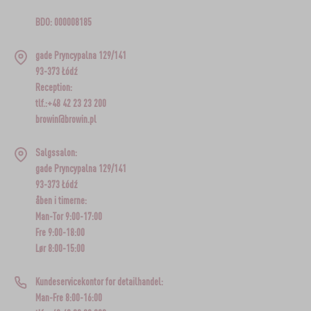
BDO: 000008185
gade Pryncypalna 129/141
93-373 Łódź
Reception:
tlf.:+48 42 23 23 200
browin@browin.pl
Salgssalon:
gade Pryncypalna 129/141
93-373 Łódź
åben i timerne:
Man-Tor 9:00-17:00
Fre 9:00-18:00
Lør 8:00-15:00
Kundeservicekontor for detailhandel:
Man-Fre 8:00-16:00